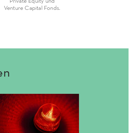
Private Equity und
Venture Capital Fonds.
en