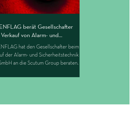
NFLAG berät Gesellschafter
 Verkauf von Alarm- und
erheitstechnik B.W. GmbH an
FLAG hat den Gesellschafter beim
TUM
uf der Alarm- und Sicherheitstechnik
GmbH an die Scutum Group beraten.