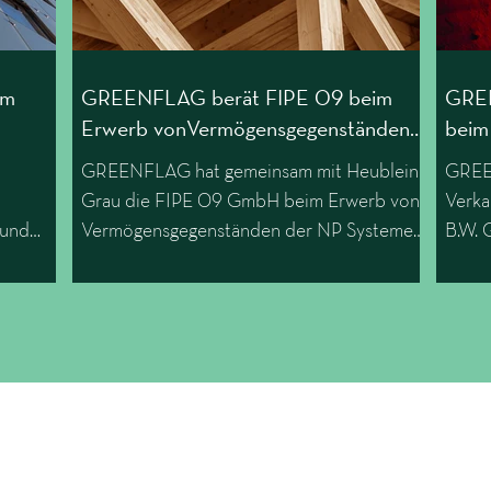
im
GREENFLAG berät FIPE 09 beim
GREE
Erwerb vonVermögensgegenständen
beim
der NP Systeme
Sich
GREENFLAG hat gemeinsam mit Heublein
GREEN
SCU
Grau die FIPE 09 GmbH beim Erwerb von
Verka
 und
Vermögensgegenständen der NP Systeme
B.W. 
GmbH im Wege der übertragenden
Sanierung vom Insolvenzverwalter Dr. Sven-
g
Holger Undritz (White&Case) beraten.
.