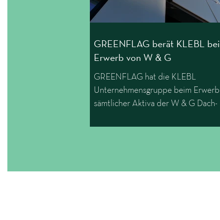
GREENFLAG berät KLEBL be
Erwerb von W & G
GREENFLAG hat die KLEBL
Unternehmensgruppe beim Erwerb
sämtlicher Aktiva der W & G Dach-
Wandsysteme GmbH im Wege der
übertragenden Sanierung vom
Insolvenzverwalter Alexander Harti
(Kanzlei Flöther & Wissing) beraten