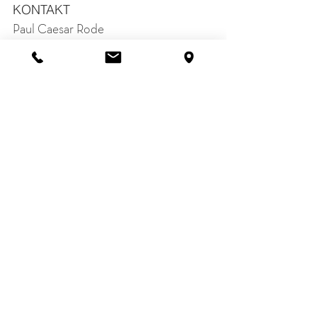
KONTAKT
Paul Caesar Rode
E-Mail 
flag.press@greenflag.law
Diese Pressemitteilung können Sie hier 
herunterladen:
2024-03-13-GREENFLAG-Pressemitteilung-VEOLIA-Hofm
.pdf
PDF herunterladen • 36KB