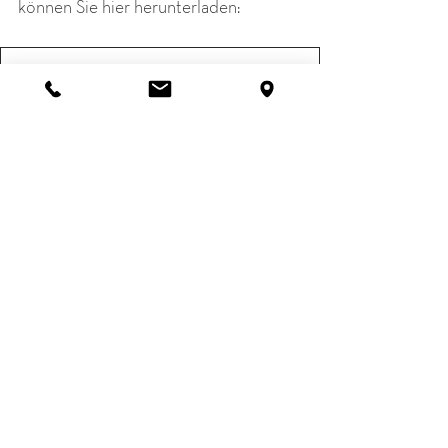
können Sie hier herunterladen:
GREENFLAG-PressRelease-and PressKit
.zip
ZIP herunterladen • 5.28MB
Alle ansehen
Aktuelle Beiträge